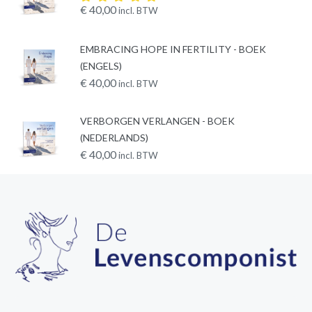
€
40,00
incl. BTW
Rated
5.00
out
of 5
EMBRACING HOPE IN FERTILITY - BOEK
(ENGELS)
€
40,00
incl. BTW
VERBORGEN VERLANGEN - BOEK
(NEDERLANDS)
€
40,00
incl. BTW