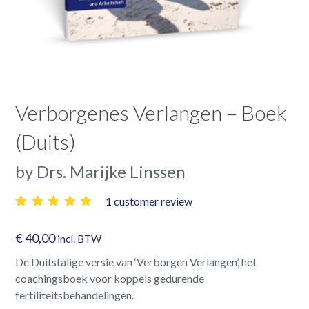
Verborgenes Verlangen – Boek
(Duits)
by Drs. Marijke Linssen
1
customer review
5.00
5
1
out
of
€
40,00
incl. BTW
based
on
customer
De Duitstalige versie van ‘Verborgen Verlangen’, het
rating
coachingsboek voor koppels gedurende
fertiliteitsbehandelingen.