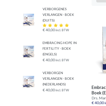
VERBORGENES
VERLANGEN - BOEK
(DUITS)
€
40,00
incl. BTW
Rated
5.00
out
of 5
EMBRACING HOPE IN
FERTILITY - BOEK
(ENGELS)
€
40,00
incl. BTW
VERBORGEN
VERLANGEN - BOEK
(NEDERLANDS)
Embraci
€
40,00
incl. BTW
Boek (E
Drs. Mar
€
40,00