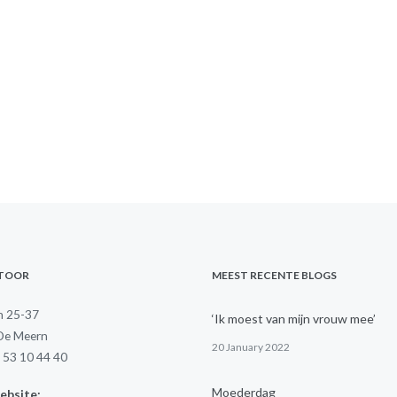
NTOOR
MEEST RECENTE BLOGS
jn 25-37
‘Ik moest van mijn vrouw mee’
De Meern
20 January 2022
6 53 10 44 40
Moederdag
ebsite: