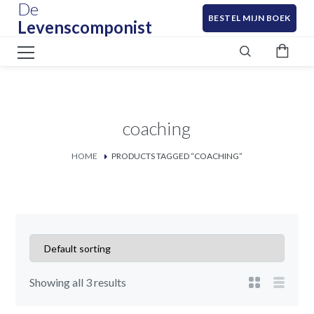
De
BESTEL MIJN BOEK
Levenscomponist
coaching
HOME
PRODUCTS TAGGED “COACHING”
Showing all 3 results