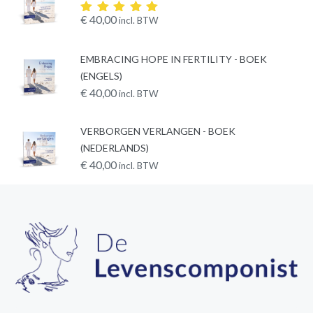
€
40,00
incl. BTW
Rated
5.00
out
of 5
EMBRACING HOPE IN FERTILITY - BOEK
(ENGELS)
€
40,00
incl. BTW
VERBORGEN VERLANGEN - BOEK
(NEDERLANDS)
€
40,00
incl. BTW